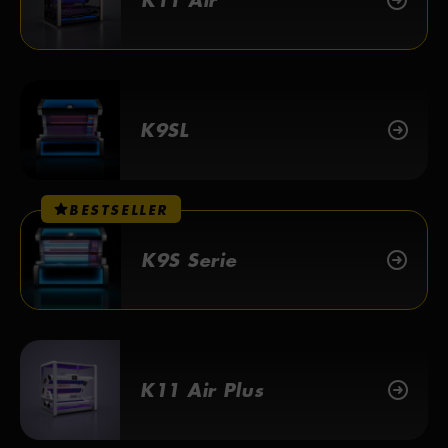
K11 Air
K9SL
BESTSELLER
K9S Serie
K11 Air Plus