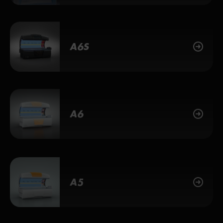
A6S
A6
A5