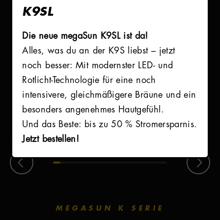
Features
K9SL
Die neue megaSun K9SL ist da!
Alles, was du an der K9S liebst – jetzt
noch besser: Mit modernster LED- und
Rotlicht-Technologie für eine noch
intensivere, gleichmäßigere Bräune und ein
AIRBREEZE FACE
AIRBREEZE BODY
besonders angenehmes Hautgefühl.
Und das Beste: bis zu 50 % Stromersparnis.
Jetzt bestellen!
MEGASUN K SERIE