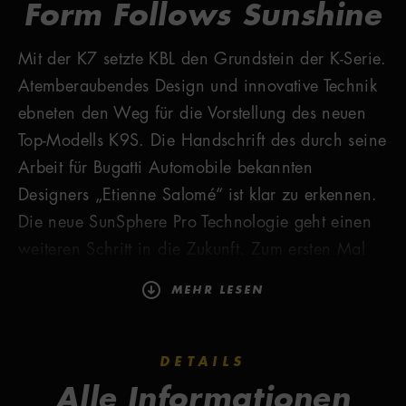
Form Follows Sunshine
Mit der K7 setzte KBL den Grundstein der K-Serie.
Atemberaubendes Design und innovative Technik
ebneten den Weg für die Vorstellung des neuen
Top-Modells K9S. Die Handschrift des durch seine
Arbeit für Bugatti Automobile bekannten
Designers „Etienne Salomé“ ist klar zu erkennen.
Die neue SunSphere Pro Technologie geht einen
weiteren Schritt in die Zukunft. Zum ersten Mal
kommen UVB-LEDs in einem Solarium zum Einsatz
MEHR LESEN
und ersetzen im Gesichts- und Dekolletébereich
die herkömmlichen T5 Lampen. Ein absolut
stimmiges Gesamtpaket für ein überzeugendes
DETAILS
Besonnungserlebnis.
Alle Informationen