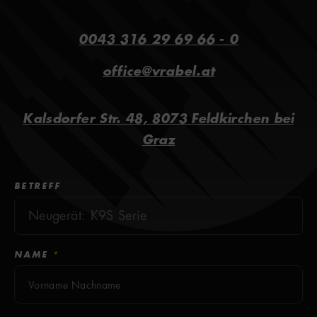
0043 316 29 69 66 - 0
office@vrabel.at
Kalsdorfer Str. 48, 8073 Feldkirchen bei
Graz
Kontaktformular
BETREFF
NAME
*