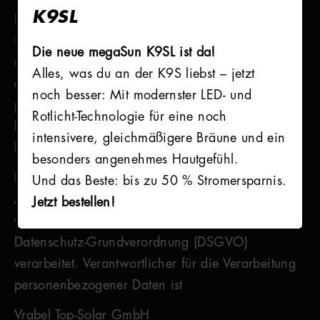
K9SL
In der nachfolgenden Datenschutzerklärung
informieren wir Sie, wie wir auf unserer Website
Die neue megaSun K9SL ist da!
mit Ihren personenbezogenen Daten bei Nutzung
Alles, was du an der K9S liebst – jetzt
dieser umgehen. Daten sind dann
noch besser: Mit modernster LED- und
personenbezogen, wenn sie eindeutig einer
Rotlicht-Technologie für eine noch
bestimmten natürlichen Person zugeordnet werden
intensivere, gleichmäßigere Bräune und ein
können.
besonders angenehmes Hautgefühl.
Ihre personenbezogenen Daten (z.B. Name,
Und das Beste: bis zu 50 % Stromersparnis.
Anschrift, E-Mail, Telefonnummer, u.ä.) werden
Jetzt bestellen!
von uns nur gemäß den Bestimmungen der
Datenschutz-Grundverordnung (DSGVO)
verarbeitet. Verantwortlicher für die Verarbeitung
personenbezogener Daten ist
Vrabel Top-Solar GmbH