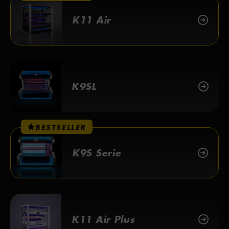
K11 Air
K9SL
BESTSELLER
K9S Serie
K11 Air Plus