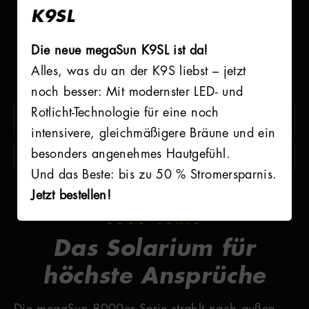
8000
K9SL
SERIE
Die neue megaSun K9SL ist da!
Alles, was du an der K9S liebst – jetzt
Alle Informationen zum Download:
noch besser: Mit modernster LED- und
Rotlicht-Technologie für eine noch
BROSCHÜRE 8000 SERIE
intensivere, gleichmäßigere Bräune und ein
besonders angenehmes Hautgefühl.
DATENBLATT 8000 SERIE
Und das Beste: bis zu 50 % Stromersparnis.
Jetzt bestellen!
8000 SERIE
Das Solarium für
höchste Ansprüche