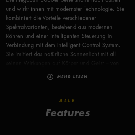
Die megaSun 8000er Serie strahlt nach außen
und wirkt innen mit modernster Technologie. Sie
kombiniert die Vorteile verschiedener
Spektralvarianten, bestehend aus modernen
Röhren und einer intelligenten Steuerung in
Verbindung mit dem Intelligent Control System.
Sie imitiert das natürliche Sonnenlicht mit all
seinen Wirkungen auf Körper und Geist – von
klassisch-dezent bis karibisch-intensiv. 70
MEHR LESEN
BeautyBooster HyperRed regulieren den
Feuchtigkeitsgehalt der Haut und stimulieren die
natürliche Collagenbildung – das Anti-Aging-
ALLE
Mittel Nummer Eins. Das Ergebnis: Fältchen
Features
verschwinden und die Haut wirkt straffer und
jugendlich frisch.